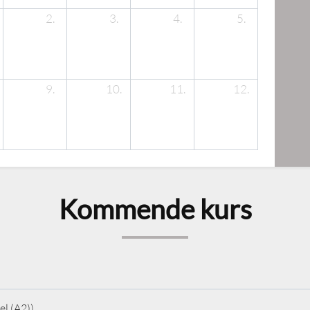
2.
3.
4.
5.
9.
10.
11.
12.
Kommende kurs
l (A2))