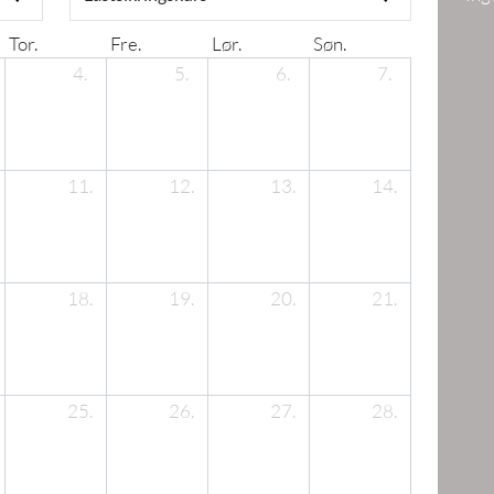
Tor.
Fre.
Lør.
Søn.
4.
5.
6.
7.
11.
12.
13.
14.
18.
19.
20.
21.
25.
26.
27.
28.