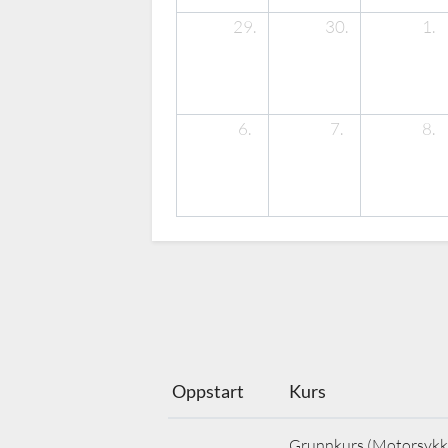
29.
30.
1.
6.
7.
8.
Oppstart
Kurs
Grunnkurs (Motorsykke