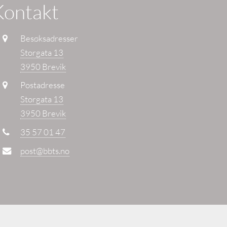
Kontakt
Besøksadresser
Storgata 13
3950 Brevik
Postadresse
Storgata 13
3950 Brevik
35 57 01 47
post@bbts.no