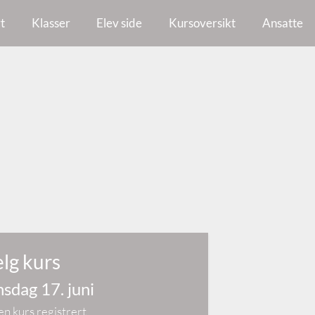
t
Klasser
Elev side
Kursoversikt
Ansatte
lg kurs
sdag 17. juni
en kurs registrert