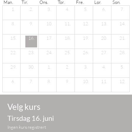
Man.
Tir.
Ons.
Tor.
Fre.
Lør.
Søn.
1.
2.
3.
4.
5.
6.
7.
8.
9.
10.
11.
12.
13.
14.
15.
16.
17.
18.
19.
20.
21.
22.
23.
24.
25.
26.
27.
28.
29.
30.
1.
2.
3.
4.
5.
6.
7.
8.
9.
10.
11.
12.
Velg kurs
Tirsdag 16. juni
Ingen kurs registrert