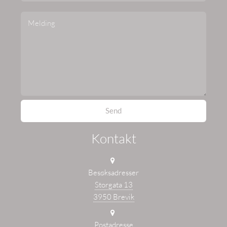
Kontakt
Besøksadresser
Storgata 13
3950 Brevik
Postadresse