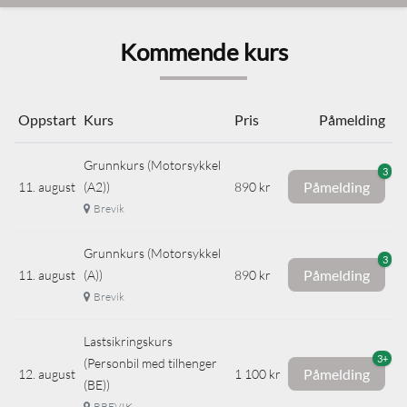
Kommende kurs
Oppstart
Kurs
Pris
Påmelding
Grunnkurs (Motorsykkel
3
Påmelding
11. august
(A2))
890 kr
Brevik
Grunnkurs (Motorsykkel
3
Påmelding
11. august
(A))
890 kr
Brevik
Lastsikringskurs
3+
(Personbil med tilhenger
Påmelding
12. august
1 100 kr
(BE))
BREVIK