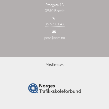
Storgata 13
3950 Brevik
35 57 01 47
post@bbts.no
Medlem av: